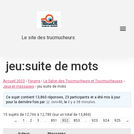
Le site des trucmucheurs.
jeu:suite de mots
Accueil 2023
›
Forums
›
Le Salon des Trucmucheurs et Trucmucheuses
›
Jeux et messages
›
jeu:suite de mots
Ce sujet contient 13,860 réponses, 23 participants et a été mis à jour
pour la dernière fois par
ovni48
, le
il y a 38 minutes
.
15 sujets de 12,766 à 12,780 (sur un total de 13,866)
←
1
2
3
…
851
852
853
…
923
924
925
→
Auteur
Messages