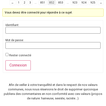
←
1
2
3
…
851
852
853
…
923
924
925
→
Vous devez être connecté pour répondre à ce sujet.
Identifiant:
Mot de passe:
Rester connecté
Connexion
Afin de veiller à votre tranquillité et dans le respect de nos valeurs
communes, nous nous réservons le droit de supprimer quiconque
publiera des commentaires en non-conformité avec ces valeurs (propos
de nature: haineuse, sexiste, raciste…).