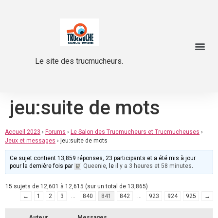
Le site des trucmucheurs.
jeu:suite de mots
Accueil 2023
›
Forums
›
Le Salon des Trucmucheurs et Trucmucheuses
›
Jeux et messages
›
jeu:suite de mots
Ce sujet contient 13,859 réponses, 23 participants et a été mis à jour
pour la dernière fois par
Queenie
, le
il y a 3 heures et 58 minutes
.
15 sujets de 12,601 à 12,615 (sur un total de 13,865)
←
1
2
3
…
840
841
842
…
923
924
925
→
Auteur
Messages