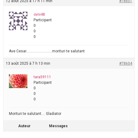
12 août 2025 à 17 h 11 min
#78601
ovni48
Participant
0
0
0
Ave Cesar……………………….morituri te salutant
13 août 2025 à 7 h 13 min
#78604
tara59111
Participant
0
0
0
Morituri.te salutant…. Gladiator
Auteur
Messages