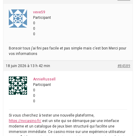
veve59
Participant
0
0
0
Bonsoir tous j’ai fini pas facile et pas simple mais c’est bon Merci pour
vos informations
18 juin 2026 à 13 h 42 min
#84589
AnnieRussell
Participant
0
0
0
Si vous cherchez à tester une nouvelle plateforme,
https://nvcasino.fr/
est un site qui se démarque par une interface
moderne et un catalogue de jeux bien structuré qui facilite une
immersion immédiate. Ce casino mise sur une expérience utilisateur