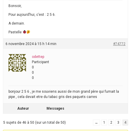
Bonsoir,
Pour aujourd’hui, c’est : 2 5 6.
A demain.
Pastelle
6 novembre 2024 à 15 h 14 min
#74772
odettep
Participant
0
0
0
bonjour 2 5 6 , je me souviens aussi de mon grand père qui fumait la
pipe , cela devait etre du tabac gris des paquets carres
Auteur
Messages
5 sujets de 46 à 50 (sur un total de 50)
←
1
2
3
4