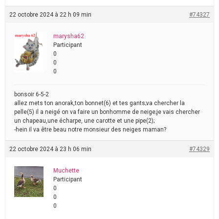
22 octobre 2024 à 22 h 09 min
#74327
marysha62
Participant
0
0
0
bonsoir 6-5-2
allez mets ton anorak,ton bonnet(6) et tes gants;va chercher la
pelle(5) il a neigé on va faire un bonhomme de neige;je vais chercher
un chapeau,une écharpe, une carotte et une pipe(2);
-hein il va être beau notre monsieur des neiges maman?
22 octobre 2024 à 23 h 06 min
#74329
Muchette
Participant
0
0
0