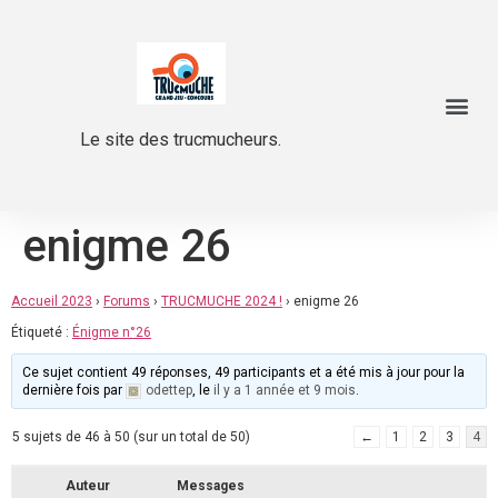
Le site des trucmucheurs.
enigme 26
Accueil 2023
›
Forums
›
TRUCMUCHE 2024 !
›
enigme 26
Étiqueté :
Énigme n°26
Ce sujet contient 49 réponses, 49 participants et a été mis à jour pour la
dernière fois par
odettep
, le
il y a 1 année et 9 mois
.
5 sujets de 46 à 50 (sur un total de 50)
←
1
2
3
4
Auteur
Messages