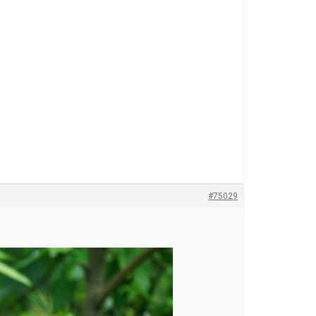
#75029