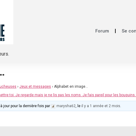
Forum
Se co
eurs.
…
mucheuses
›
Jeux et messages
›
Alphabet en image…
ettre toi. Je regarde mais je ne lis pas les noms. Je fais pareil pour les bouquins. J
à jour pour la dernière fois par
marysha62
, le
il y a 1 année et 2 mois
.