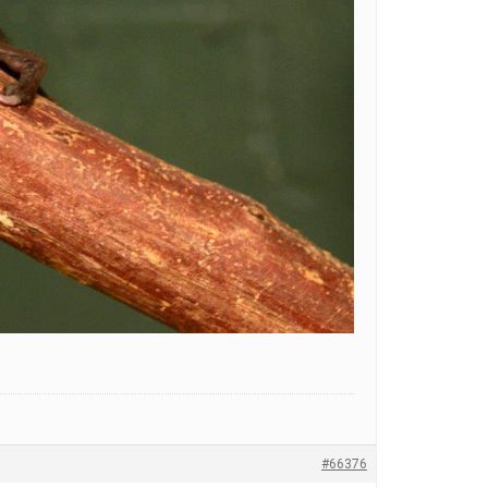
#66376