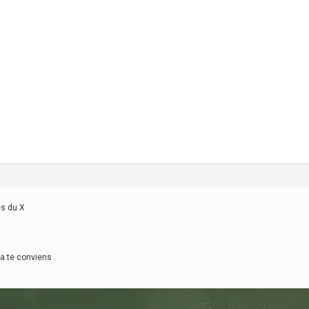
es du X
la te conviens