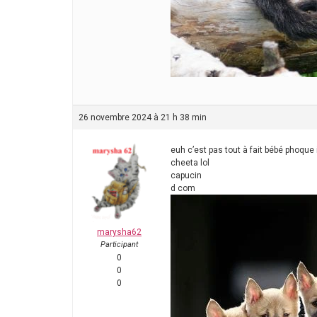
26 novembre 2024 à 21 h 38 min
euh c’est pas tout à fait bébé phoque 
cheeta lol
capucin
d com
marysha62
Participant
0
0
0