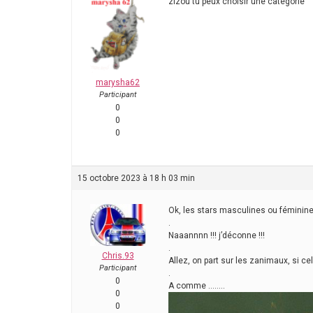
zizou tu peux choisir une catégorie
marysha62
Participant
0
0
0
15 octobre 2023 à 18 h 03 min
Ok, les stars masculines ou féminin
.
Naaannnn !!! j’déconne !!!
.
Chris.93
Allez, on part sur les zanimaux, si ce
Participant
.
0
A comme ……..
0
0