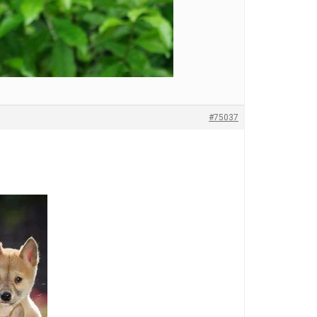
#75037