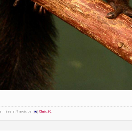
2 années et 9 mois par
Chris.93
.