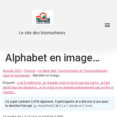
Le site des trucmucheurs.
Alphabet en image…
Accueil 2023
›
Forums
›
Le Salon des Trucmucheurs et Trucmucheuses
›
Jeux et messages
›
Alphabet en image…
Étiqueté :
s qu'à mettre toi. Je regarde mais je ne lis pas les noms. Je fais
pareil pour les bouquins. Je lis mais je ne regarde pratiquement pas le titre ni
l'auteur....
Ce sujet contient 3,418 réponses, 9 participants et a été mis à jour pour
la dernière fois par
marysha62
, le
il y a 1 année et 2 mois
.
15 sujets de 1 à 15 (sur un total de 3,409)