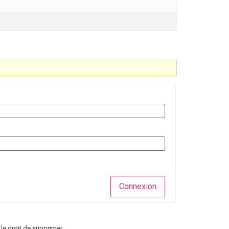
Connexion
 le droit de supprimer