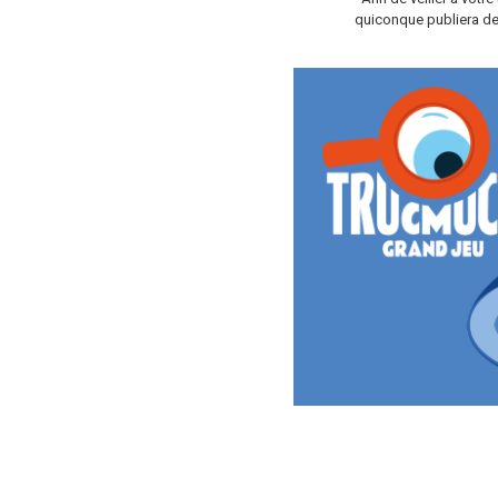
quiconque publiera de