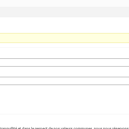
re tranquillité et dans le respect de nos valeurs communes, nous nous réservons