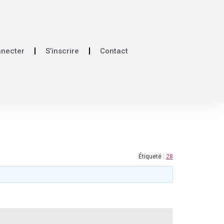
nnecter
S’inscrire
Contact
Étiqueté :
28