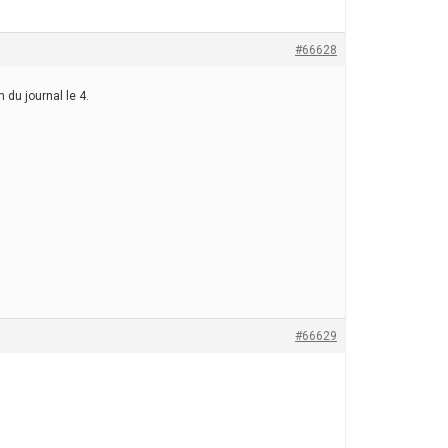
#66628
 du journal le 4.
#66629