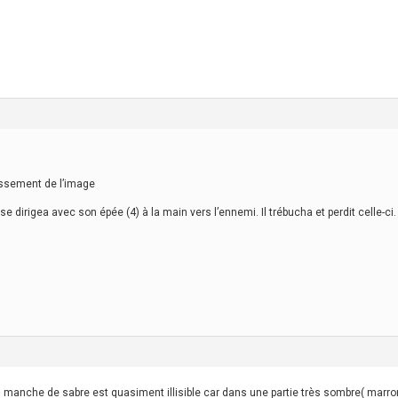
cissement de l’image
e dirigea avec son épée (4) à la main vers l’ennemi. Il trébucha et perdit celle-ci
 du manche de sabre est quasiment illisible car dans une partie très sombre( marro