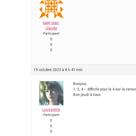
papy jean-
claude
Participant
0
0
0
19 octobre 2023 à 8 h 41 min
Bonjour,
1, 3, 4 – difficile pour le 4 sur la versi
Bon jeudi à tous
Loussiette
Participant
0
0
0