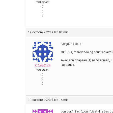
Participant
0
0
0
19 octobre 2023 à 8 h 08 min
Bonjour à tous
Ok 1 3 4, merci théolog pour l’éclair
Avec son chapeau (1) napoléonien, il s
l’assaut ».
711480174
Participant
0
0
0
19 octobre 2023 à 8 h 14 min
bonjour:1,3 et 4;pour l’objet 4,le bas