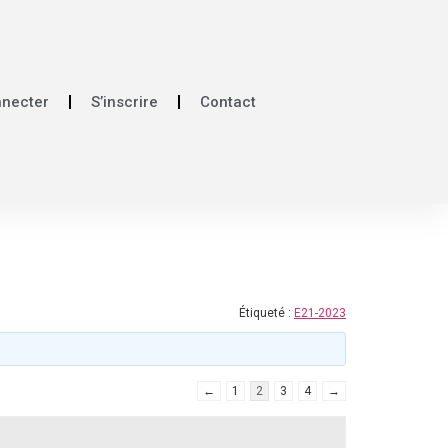
nnecter
S’inscrire
Contact
Étiqueté :
E21-2023
←
1
2
3
4
→