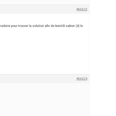
#66623
erie pour trouver la solution afin de bientôt sabrer (4) le
#66624