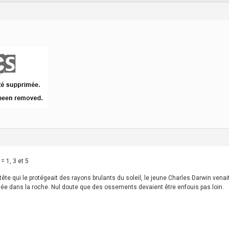
= 1, 3 et 5
ête qui le protégeait des rayons brulants du soleil, le jeune Charles Darwin venai
e dans la roche. Nul doute que des ossements devaient être enfouis pas loin.