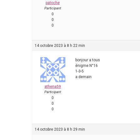
patoche
Participant
0
0
0
14 octobre 2023 à 8 h 22 min
bonjour a tous
énigme N°16
1-3-5
a demain
athena59
Participant
0
0
0
14 octobre 2023 à 8 h 29 min