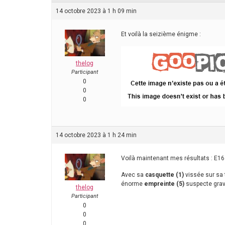
14 octobre 2023 à 1 h 09 min
Et voilà la seizième énigme :
thelog
Participant
0
0
0
14 octobre 2023 à 1 h 24 min
Voilà maintenant mes résultats : E16 
Avec sa
casquette (1)
vissée sur sa t
énorme
empreinte (5)
suspecte gravé
thelog
Participant
0
0
0