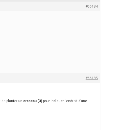
#66184
#66185
t de planter un
drapeau (3)
pour indiquer l’endroit d’une