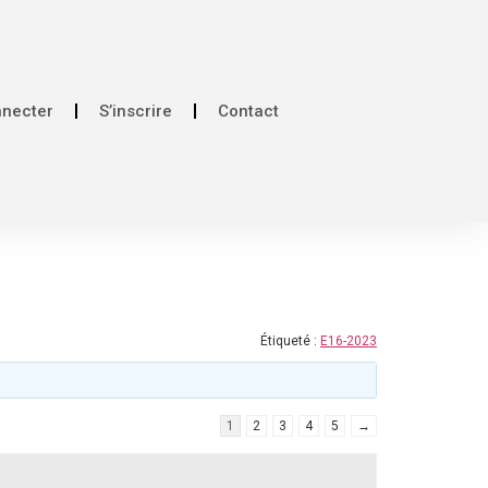
nnecter
S’inscrire
Contact
Étiqueté :
E16-2023
1
2
3
4
5
→