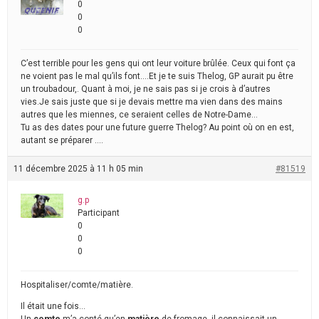
0
0
0
C’est terrible pour les gens qui ont leur voiture brûlée. Ceux qui font ça
ne voient pas le mal qu’ils font….Et je te suis Thelog, GP aurait pu être
un troubadour,. Quant à moi, je ne sais pas si je crois à d’autres
vies.Je sais juste que si je devais mettre ma vien dans des mains
autres que les miennes, ce seraient celles de Notre-Dame…
Tu as des dates pour une future guerre Thelog? Au point où on en est,
autant se préparer ….
11 décembre 2025 à 11 h 05 min
#81519
g.p
Participant
0
0
0
Hospitaliser/comte/matière.
Il était une fois…