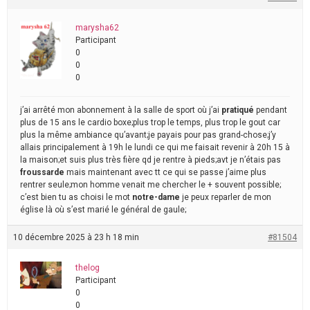
marysha62
Participant
0
0
0
j’ai arrêté mon abonnement à la salle de sport où j’ai
pratiqué
pendant
plus de 15 ans le cardio boxe;plus trop le temps, plus trop le gout car
plus la même ambiance qu’avant;je payais pour pas grand-chose;j’y
allais principalement à 19h le lundi ce qui me faisait revenir à 20h 15 à
la maison;et suis plus très fière qd je rentre à pieds;avt je n’étais pas
froussarde
mais maintenant avec tt ce qui se passe j’aime plus
rentrer seule;mon homme venait me chercher le + souvent possible;
c’est bien tu as choisi le mot
notre-dame
je peux reparler de mon
église là où s’est marié le général de gaule;
10 décembre 2025 à 23 h 18 min
#81504
thelog
Participant
0
0