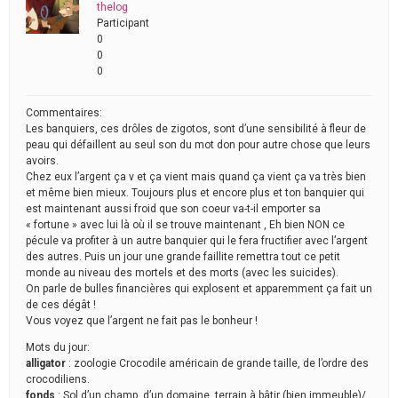
thelog
Participant
0
0
0
Commentaires:
Les banquiers, ces drôles de zigotos, sont d’une sensibilité à fleur de
peau qui défaillent au seul son du mot don pour autre chose que leurs
avoirs.
Chez eux l’argent ça v et ça vient mais quand ça vient ça va très bien
et même bien mieux. Toujours plus et encore plus et ton banquier qui
est maintenant aussi froid que son coeur va-t-il emporter sa
« fortune » avec lui là où il se trouve maintenant , Eh bien NON ce
pécule va profiter à un autre banquier qui le fera fructifier avec l’argent
des autres. Puis un jour une grande faillite remettra tout ce petit
monde au niveau des mortels et des morts (avec les suicides).
On parle de bulles financières qui explosent et apparemment ça fait un
de ces dégât !
Vous voyez que l’argent ne fait pas le bonheur !
Mots du jour:
alligator
: zoologie Crocodile américain de grande taille, de l’ordre des
crocodiliens.
fonds
: Sol d’un champ, d’un domaine, terrain à bâtir (bien immeuble)/