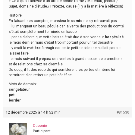
+ Ce à quoi l’activité d’un artiste donne forme./ Matériau, produit./
Sujet, domaine d’étude./ Prétexte, cause (il y a là matière à réflexion)
Histoire:
En faisant ses comptes, monsieur le
comte
ne s’y retrouvait pas.
Il lui manquait un beau pécule car la vente des productions du comté
s’était complétement terminée en fiasco.
Il pensa d’abord que cette baisse était due à son vendeur
hospitalisé
le mois dernier mais c’était trop important pour un tel désastre.
Il y avait là
matière
à réagir car cette petite noblesse n’allait pas se
laisser faire.
Le mois suivant il prépara ses ventes à grands coups de promotions
et de relations chez sa clientèle.
Du coup, il fit des records qui comblèrent les pertes et même lui
permirent d’en retirer un petit bénéfice.
Mots de demain:
congélateur
pet
border
12 décembre 2025 à 14 h 52 min
#81530
Queenie
Participant