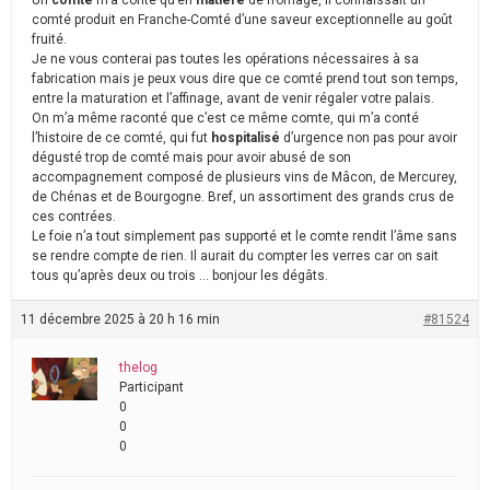
Un
comte
m’a conté qu’en
matière
de fromage, il connaissait un
comté produit en Franche-Comté d’une saveur exceptionnelle au goût
fruité.
Je ne vous conterai pas toutes les opérations nécessaires à sa
fabrication mais je peux vous dire que ce comté prend tout son temps,
entre la maturation et l’affinage, avant de venir régaler votre palais.
On m’a même raconté que c’est ce même comte, qui m’a conté
l’histoire de ce comté, qui fut
hospitalisé
d’urgence non pas pour avoir
dégusté trop de comté mais pour avoir abusé de son
accompagnement composé de plusieurs vins de Mâcon, de Mercurey,
de Chénas et de Bourgogne. Bref, un assortiment des grands crus de
ces contrées.
Le foie n’a tout simplement pas supporté et le comte rendit l’âme sans
se rendre compte de rien. Il aurait du compter les verres car on sait
tous qu’après deux ou trois … bonjour les dégâts.
11 décembre 2025 à 20 h 16 min
#81524
thelog
Participant
0
0
0