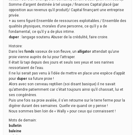
Somme d’argent destinée à tel usage./ finances Capital placé (par
opposition aux revenus qu’il produit)/ Capital finançant une entreprise
privée.
+ au sens figuré Ensemble de ressources exploitables./ Ensemble des
qualités physiques, morales d’une personne, ce qu’il y a de
fondamental, ce qu’il y a de plus intime.
duper
: langage soutenu Abuser de la crédulité, faire croire.
Histoire:
Dans les
fonds
vaseux de son fleuve, un
alligator
attendait qu’une
proie vienne auprès de lui pour l’attraper.
Il était là tapi depuis des jours et seuls ses yeux et ses narines
ressortaient de l’eau.
Il ne lui serait pas venu à l’idée de mettre en place une espèce d’appât
pour
duper
sa future proie !
Alors avec son cerveau reptilien (soi disant basique) il ne savait
qu’attendre patiemment car c’était toujours ainsi qu’il chassait, lui et
ses congénères.
Puis une fois sa proie avalée, il s’en retourne sur le terre ferme pour la
digérer durant des semaines. Quelle vie quand on y pense !
Nous sommes bien loin de « Wally » pour ceux qui connaissent !
Mots de demain:
bulletin
baleine