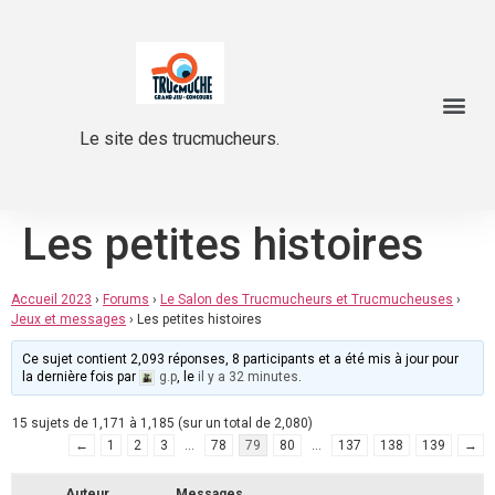
Le site des trucmucheurs.
Les petites histoires
Accueil 2023
›
Forums
›
Le Salon des Trucmucheurs et Trucmucheuses
›
Jeux et messages
›
Les petites histoires
Ce sujet contient 2,093 réponses, 8 participants et a été mis à jour pour
la dernière fois par
g.p
, le
il y a 32 minutes
.
15 sujets de 1,171 à 1,185 (sur un total de 2,080)
←
1
2
3
…
78
79
80
…
137
138
139
→
Auteur
Messages