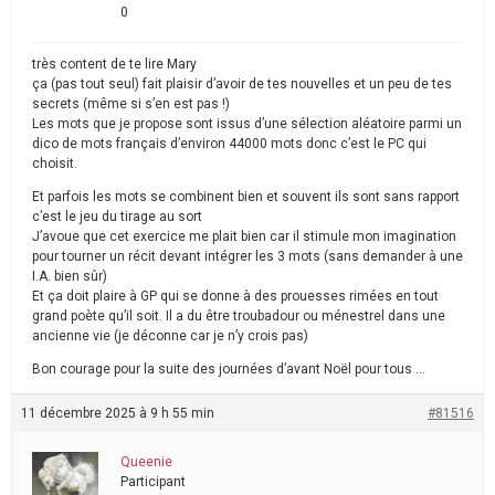
0
très content de te lire Mary
ça (pas tout seul) fait plaisir d’avoir de tes nouvelles et un peu de tes
secrets (même si s’en est pas !)
Les mots que je propose sont issus d’une sélection aléatoire parmi un
dico de mots français d’environ 44000 mots donc c’est le PC qui
choisit.
Et parfois les mots se combinent bien et souvent ils sont sans rapport
c’est le jeu du tirage au sort
J’avoue que cet exercice me plait bien car il stimule mon imagination
pour tourner un récit devant intégrer les 3 mots (sans demander à une
I.A. bien sûr)
Et ça doit plaire à GP qui se donne à des prouesses rimées en tout
grand poète qu’il soit. Il a du être troubadour ou ménestrel dans une
ancienne vie (je déconne car je n’y crois pas)
Bon courage pour la suite des journées d’avant Noël pour tous …
11 décembre 2025 à 9 h 55 min
#81516
Queenie
Participant