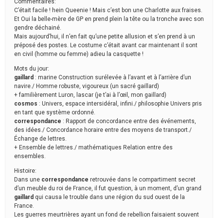
Commentaires:
C’était facile ! hein Queenie ! Mais c’est bon une Charlotte aux fraises.
Et Oui la belle-mère de GP en prend plein la tête ou la tronche avec son
gendre déchainé.
Mais aujourd’hui, il n’en fait qu’une petite allusion et s’en prend à un
préposé des postes. Le costume c’était avant car maintenant il sont
en civil (homme ou femme) adieu la casquette !
Mots du jour:
gaillard
: marine Construction surélevée à l’avant et à l’arrière d’un
navire./ Homme robuste, vigoureux (un sacré gaillard)
+ familièrement Luron, lascar (je t’ai à l’œil, mon gaillard)
cosmos
: Univers, espace intersidéral, infini./ philosophie Univers pris
en tant que système ordonné.
correspondance
: Rapport de concordance entre des événements,
des idées./ Concordance horaire entre des moyens de transport./
Échange de lettres.
+ Ensemble de lettres./ mathématiques Relation entre des
ensembles.
Histoire:
Dans une
correspondance
retrouvée dans le compartiment secret
d’un meuble du roi de France, il fut question, à un moment, d’un grand
gaillard
qui causa le trouble dans une région du sud ouest de la
France.
Les guerres meurtrières ayant un fond de rebellion faisaient souvent