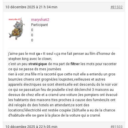
10 décembre 2025 à 21 h 34 min
#81502
marysha62
Participant
0
0
0
j’aime pas le mot
ça
« tt seul »;ça me fait penser au film d’horreur de
stephen king avec le clown;
c’est un peu
stratégique
de ma part de
filtrer
les mots pour raconter
ce qui se passe ds mes journées
rien à voir ;ma fille m’a raconté que cette nuit elle a entendu un gros
boum;les chiens ont grogné;les loupiotes,veilleuses et autres
appareils électriques se sont éteints;elle est descendu ds le noir voir
ce qui se passait;un feu de poubelle s’est déclenché 3 maisons au
dessus de chez elle et a cramé une voiture ;les pompiers ont évacué
les habitants des maisons ttes proches à cause des fumées;ils ont
été relogés ds des hotels en attendant;ce sont des
locations;l’électricité est restée coupée 2à3h;elle a eu de la chance
d’habitude elle se gare à la place de la voiture qui a cramé.
10 décembre 2025 à 22 h 05 min
#81503