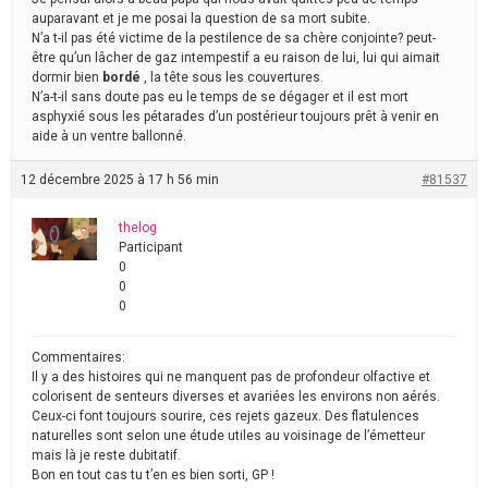
auparavant et je me posai la question de sa mort subite.
N’a t-il pas été victime de la pestilence de sa chère conjointe? peut-
être qu’un lâcher de gaz intempestif a eu raison de lui, lui qui aimait
dormir bien
bordé
, la tête sous les couvertures.
N’a-t-il sans doute pas eu le temps de se dégager et il est mort
asphyxié sous les pétarades d’un postérieur toujours prêt à venir en
aide à un ventre ballonné.
12 décembre 2025 à 17 h 56 min
#81537
thelog
Participant
0
0
0
Commentaires:
Il y a des histoires qui ne manquent pas de profondeur olfactive et
colorisent de senteurs diverses et avariées les environs non aérés.
Ceux-ci font toujours sourire, ces rejets gazeux. Des flatulences
naturelles sont selon une étude utiles au voisinage de l’émetteur
mais là je reste dubitatif.
Bon en tout cas tu t’en es bien sorti, GP !