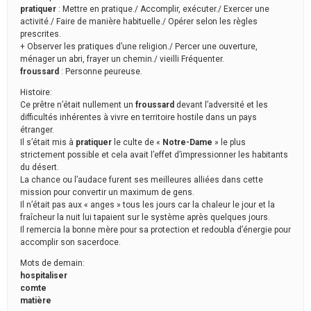
pratiquer
: Mettre en pratique./ Accomplir, exécuter./ Exercer une
activité./ Faire de manière habituelle./ Opérer selon les règles
prescrites.
+ Observer les pratiques d’une religion./ Percer une ouverture,
ménager un abri, frayer un chemin./ vieilli Fréquenter.
froussard
: Personne peureuse.
Histoire:
Ce prêtre n’était nullement un
froussard
devant l’adversité et les
difficultés inhérentes à vivre en territoire hostile dans un pays
étranger.
Il s’était mis à
pratiquer
le culte de «
Notre-Dame
» le plus
strictement possible et cela avait l’effet d’impressionner les habitants
du désert.
La chance ou l’audace furent ses meilleures alliées dans cette
mission pour convertir un maximum de gens.
Il n’était pas aux « anges » tous les jours car la chaleur le jour et la
fraîcheur la nuit lui tapaient sur le système après quelques jours.
Il remercia la bonne mère pour sa protection et redoubla d’énergie pour
accomplir son sacerdoce.
Mots de demain:
hospitaliser
comte
matière