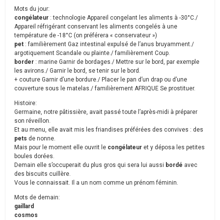
Mots du jour:
congélateur
: technologie Appareil congelant les aliments à -30°C./
Appareil réfrigérant conservant les aliments congelés à une
température de -18°C (on préférera « conservateur »)
pet
: familièrement Gaz intestinal expulsé de l’anus bruyamment./
argotiquement Scandale ou plainte./ familièrement Coup.
border
: marine Garnir de bordages./ Mettre sur le bord, par exemple
les avirons./ Garnir le bord, se tenir sur le bord.
+ couture Garnir d’une bordure./ Placer le pan d’un drap ou d’une
couverture sous le matelas./ familièrement AFRIQUE Se prostituer.
Histoire:
Germaine, notre pâtissière, avait passé toute l’après-midi à préparer
son réveillon.
Et au menu, elle avait mis les friandises préférées des convives : des
pets
de nonne.
Mais pour le moment elle ouvrit le
congélateur
et y déposa les petites
boules dorées.
Demain elle s’occuperait du plus gros qui sera lui aussi
bordé
avec
des biscuits cuillère.
Vous le connaissait. Il a un nom comme un prénom féminin.
Mots de demain:
gaillard
cosmos