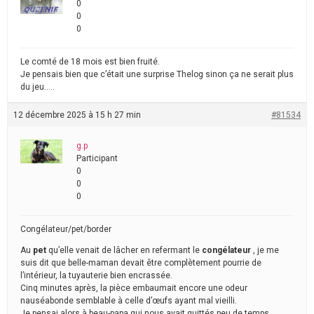
0
0
0
Le comté de 18 mois est bien fruité.
Je pensais bien que c’était une surprise Thelog sinon ça ne serait plus
du jeu…..
12 décembre 2025 à 15 h 27 min
#81534
g.p
Participant
0
0
0
Congélateur/pet/border
Au
pet
qu’elle venait de lâcher en refermant le
congélateur
, je me
suis dit que belle-maman devait être complètement pourrie de
l’intérieur, la tuyauterie bien encrassée.
Cinq minutes après, la pièce embaumait encore une odeur
nauséabonde semblable à celle d’œufs ayant mal vieilli.
Je pensai alors à beau-papa qui nous avait quittés peu de temps