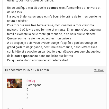
Gaillard/cosmos/correspondance.
Un scientifique m’a dit que le
cosmos
c’est l’ensemble de l’univers et
de ses lois.
Il a voulu étaler sa science et m’a bourré le crâne de termes que je ne
saurais répéter.
Pour moi qui suis très terre à terre, mon cosmos à moi, c’est ma
maison, là où je vis avec femme et enfants. En un mot c’est toute ma
famille excepté la belle-mère qui vient de je ne sais quelle planète.
Que personne ne vienne bousculer mon univers.
A ce propos je dois vous avouer que je n’apprécie pas beaucoup ce
grand
gaillard
dégingandé, costume bleu-marine, casquette vissée
sur la tête et sacoche en bandoulière qui dépose presque chaque jour
de la
correspondance
dans ma boîte aux lettres.
Par qui est-il donc envoyé cet extra-terrestre?
13 décembre 2025 à 17 h 47 min
#81548
thelog
Participant
0
0
0