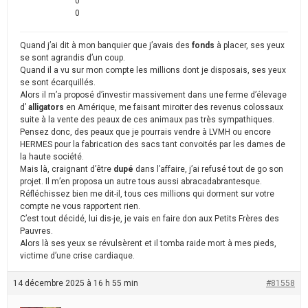
0
0
Quand j’ai dit à mon banquier que j’avais des
fonds
à placer, ses yeux
se sont agrandis d’un coup.
Quand il a vu sur mon compte les millions dont je disposais, ses yeux
se sont écarquillés.
Alors il m’a proposé d’investir massivement dans une ferme d’élevage
d’
alligators
en Amérique, me faisant miroiter des revenus colossaux
suite à la vente des peaux de ces animaux pas très sympathiques.
Pensez donc, des peaux que je pourrais vendre à LVMH ou encore
HERMES pour la fabrication des sacs tant convoités par les dames de
la haute société.
Mais là, craignant d’être
dupé
dans l’affaire, j’ai refusé tout de go son
projet. Il m’en proposa un autre tous aussi abracadabrantesque.
Réfléchissez bien me dit-il, tous ces millions qui dorment sur votre
compte ne vous rapportent rien.
C’est tout décidé, lui dis-je, je vais en faire don aux Petits Frères des
Pauvres.
Alors là ses yeux se révulsèrent et il tomba raide mort à mes pieds,
victime d’une crise cardiaque.
14 décembre 2025 à 16 h 55 min
#81558