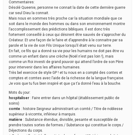
Commentaires:
Désolé Queenie, personne ne connait la date de cette dernière guerre
car seul Dieu la connait.
Mais nous en sommes très proche car la situation mondiale que ce
soit dans le monde des hommes ou dans son environnement montre
l’accomplissement des prédictions bibliques. Il est donc très
fortement conseillé à ceux qui désirent être sauvés de s’approcher du
Créateur. Et une façon de le faire et d’apprendre à le connaitre par sa
parole et la vie de son Fils Unique lorsqu’il était venu sur terre.
En fait, ce fils qui a donné sa vie pour les humains ne doit pas être vu
comme un enfant dans une crèche (Noël n’est pas loin !), mais
comme un Roi investi de grand pouvoir qui attend l’ordre de son Père
pour intervenir dans les affaires humaines.
Très bel exercice de style GP ! et tu nous en a compté des contes et
comptes et comtes avec l’aide de la richesse de la langue française.
Je vois que tu fus bien inspiré et que ça t’a donné l’eau à la bouche.
Mots du jour:
hospitaliser
: Faire entrer dans un hôpital (établissement public de
soins)
comte
: histoire Seigneur administrant un comté./ Titre de noblesse
supérieur à vicomte, inférieur à marquis.
matière
: Substance étendue, divisible, pesante et susceptible de
prendre toutes sortes de formes./ Substance qui constitue le corps./
Déjections du corps.