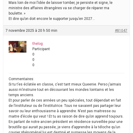
Mais loin de moi l’idée de laisser tomber, je persiste et signe, le
ministre des affaires étrangères va se charger de réparer ma
boulette. »
Et dire qu’on doit encore le supporter jusqu’en 2027…
7 novembre 2025 à 20 h 50 min
#81047
thelog
Participant
0
0
0
Commentaires:
Si tu t’es éclatée en classe, c’est tant mieux Queenie. Perso j’aimais
aussi m’instruire tout en découvrant les mondes lointains et les
temps anciens.
Et pour parler de ces années un peu spéciales, tout dépendait en fait
de l’instituteur ou de l’institutrice. Tous ne savaient pas partager leur
savoir ou leur enthousiasme à apprendre. N’est pas maitresse ou
maitre d’école qui veut ! Et tu as raison de dire qu’on apprend toujours.
En parlant de notre ancien président en résidence surveillée pour une
broutille qui aurait pu passée, je viens d’apprendre à la téloche qu’un
courier phénoménal lui est destiné et surpasse les moyens de la