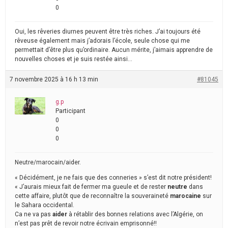
0
Oui, les rêveries diurnes peuvent être très riches. J’ai toujours été
rêveuse également mais j’adorais l’école, seule chose qui me
permettait d’être plus qu’ordinaire. Aucun mérite, j’aimais apprendre de
nouvelles choses et je suis restée ainsi…
7 novembre 2025 à 16 h 13 min
#81045
g.p
Participant
0
0
0
Neutre/marocain/aider.
« Décidément, je ne fais que des conneries » s’est dit notre président!
« J’aurais mieux fait de fermer ma gueule et de rester
neutre
dans
cette affaire, plutôt que de reconnaître la souveraineté
marocaine
sur
le Sahara occidental.
Ca ne va pas
aider
à rétablir des bonnes relations avec l’Algérie, on
n’est pas prêt de revoir notre écrivain emprisonné!!