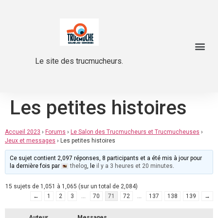
Le site des trucmucheurs.
Les petites histoires
Accueil 2023
›
Forums
›
Le Salon des Trucmucheurs et Trucmucheuses
›
Jeux et messages
›
Les petites histoires
Ce sujet contient 2,097 réponses, 8 participants et a été mis à jour pour
la dernière fois par
thelog
, le
il y a 3 heures et 20 minutes
.
15 sujets de 1,051 à 1,065 (sur un total de 2,084)
←
1
2
3
…
70
71
72
…
137
138
139
→
Auteur
Messages