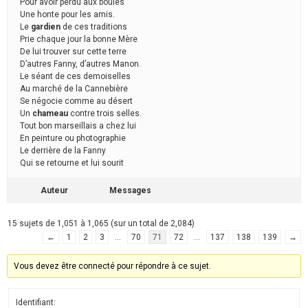
Pour avoir perdu aux boules
Une honte pour les amis.
Le
gardien
de ces traditions
Prie chaque jour la bonne Mère
De lui trouver sur cette terre
D’autres Fanny, d’autres Manon.
Le séant de ces demoiselles
Au marché de la Cannebière
Se négocie comme au désert
Un
chameau
contre trois selles.
Tout bon marseillais a chez lui
En peinture ou photographie
Le derrière de la Fanny
Qui se retourne et lui sourit
Auteur
Messages
15 sujets de 1,051 à 1,065 (sur un total de 2,084)
←
1
2
3
…
70
71
72
…
137
138
139
→
Vous devez être connecté pour répondre à ce sujet.
Identifiant: