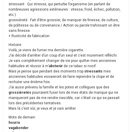
stressant : Qui stresse, qui perturbe l’organisme (en parlant de
nombreuses agressions extérieures : vitesse, froid, échec, pollution,
etc.)
grossièreté : Fait d’être grossier, de manquer de finesse, de culture,
de politesse ou de convenance./ Action ou parole trahissant un être
sans finesse.
+ Rusticité de fabrication.
Histoire:
Voilà, je viens de fumer ma dernière cigarette.
J’ai décidé d’arrêter d’un coup d’un seul et c’est murement réfléchi.
Je vais complétement changer de vie pour quitter mes anciennes
habitudes et réussir à m’
abstenir
de ce tabac si nocif.
Mais je pense que pendant des moments trop
stressants
mes
anciennes habitudes essaieront de faire reprendre la clope et de
rechuter une énième fois.
J’ai aussi prévenu la famille et les potes et collègues que des
grossièretés
pourraient fuser lors de mes états de manque qui ne
manqueront pas de me rendre irascible, car c’était ce qui se passait
lors des précédentes tentatives.
Mais là c’est sûr, je veux et je vais arrêter.
Mots de demain:
hourra
vagabonder