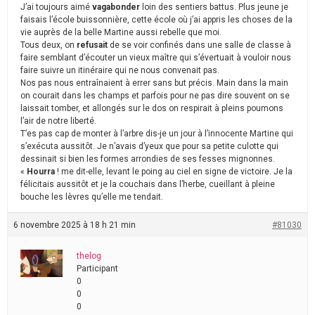
J’ai toujours aimé
vagabonder
loin des sentiers battus. Plus jeune je
faisais l’école buissonnière, cette école où j’ai appris les choses de la
vie auprès de la belle Martine aussi rebelle que moi.
Tous deux, on
refusait
de se voir confinés dans une salle de classe à
faire semblant d’écouter un vieux maître qui s’évertuait à vouloir nous
faire suivre un itinéraire qui ne nous convenait pas.
Nos pas nous entraînaient à errer sans but précis. Main dans la main
on courait dans les champs et parfois pour ne pas dire souvent on se
laissait tomber, et allongés sur le dos on respirait à pleins poumons
l’air de notre liberté.
T’es pas cap de monter à l’arbre dis-je un jour à l’innocente Martine qui
s’exécuta aussitôt. Je n’avais d’yeux que pour sa petite culotte qui
dessinait si bien les formes arrondies de ses fesses mignonnes.
«
Hourra
! me dit-elle, levant le poing au ciel en signe de victoire. Je la
félicitais aussitôt et je la couchais dans l’herbe, cueillant à pleine
bouche les lèvres qu’elle me tendait.
6 novembre 2025 à 18 h 21 min
#81030
thelog
Participant
0
0
0