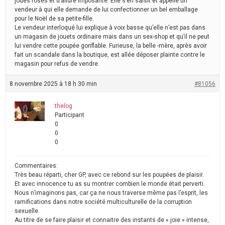
joues roses et d’allure imposante. Elle s’en saisit et appelle un
vendeur à qui elle demande de lui confectionner un bel emballage
pour le Noël de sa petite-fille.
Le vendeur interloqué lui explique à voix basse qu’elle n’est pas dans
un magasin de jouets ordinaire mais dans un sex-shop et qu’il ne peut
lui vendre cette poupée gonflable. Furieuse, la belle -mère, après avoir
fait un scandale dans la boutique, est allée déposer plainte contre le
magasin pour refus de vendre.
8 novembre 2025 à 18 h 30 min
#81056
thelog
Participant
0
0
0
Commentaires:
Très beau réparti, cher GP, avec ce rebond sur les poupées de plaisir.
Et avec innocence tu as su montrer combien le monde était perverti.
Nous n’imaginons pas, car ça ne nous traverse même pas l’esprit, les
ramifications dans notre société multiculturelle de la corruption
sexuelle.
Au titre de se faire plaisir et connaitre des instants de « joie » intense,