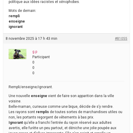
politique aux idées racistes et xénophobes.
Mots de demain:
rempli
enseigne
ignorant
8 novembre 2025 à 17 h 43 min
#81055
g.p
Participant
0
0
0
Rempli/enseigne/ignorant.
Une nouvelle
enseigne
vient de faire son apparition dans la ville
voisine.
Belle-maman, curieuse comme une bique, décide de s’y rendre.
Les rayons sont
remplis
de toutes sortes de marchandises utiles ou
non, les portants regorgent de vêtements à bas prix.
Ignorant
qu’elle a franchi l’entrée du rayon réservé aux adultes
avertis, elle furète un peu partout, et déniche une jolie poupée aux