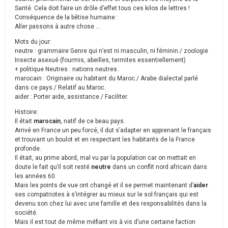
Santé. Cela doit faire un drôle d’effet tous ces kilos de lettres !
Conséquence de la bêtise humaine :
Aller passons à autre chose …
Mots du jour:
neutre : grammaire Genre qui n’est ni masculin, ni féminin./ zoologie
Insecte asexué (fourmis, abeilles, termites essentiellement)
+ politique Neutres : nations neutres.
marocain : Originaire ou habitant du Maroc./ Arabe dialectal parlé
dans ce pays./ Relatif au Maroc.
aider : Porter aide, assistance./ Faciliter.
Histoire:
Il était
marocain
, natif de ce beau pays.
Arrivé en France un peu forcé, il dut s’adapter en apprenant le français
et trouvant un boulot et en respectant les habitants de la France
profonde.
Il était, au prime abord, mal vu par la population car on mettait en
doute le fait qu’il soit resté
neutre
dans un conflit nord africain dans
les années 60.
Mais les points de vue ont changé et il se permet maintenant d’
aider
ses compatriotes à s’intégrer au mieux sur le sol français qui est
devenu son chez lui avec une famille et des responsabilités dans la
société.
Mais il est tout de même méfiant vis à vis d’une certaine faction