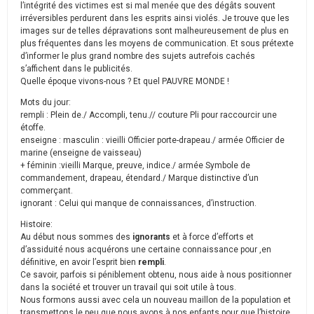
l’intégrité des victimes est si mal menée que des dégâts souvent
irréversibles perdurent dans les esprits ainsi violés. Je trouve que les
images sur de telles dépravations sont malheureusement de plus en
plus fréquentes dans les moyens de communication. Et sous prétexte
d’informer le plus grand nombre des sujets autrefois cachés
s’affichent dans le publicités.
Quelle époque vivons-nous ? Et quel PAUVRE MONDE !
Mots du jour:
rempli : Plein de./ Accompli, tenu.// couture Pli pour raccourcir une
étoffe.
enseigne : masculin : vieilli Officier porte-drapeau./ armée Officier de
marine (enseigne de vaisseau)
+ féminin :vieilli Marque, preuve, indice./ armée Symbole de
commandement, drapeau, étendard./ Marque distinctive d’un
commerçant.
ignorant : Celui qui manque de connaissances, d’instruction.
Histoire:
Au début nous sommes des
ignorants
et à force d’efforts et
d’assiduité nous acquérons une certaine connaissance pour ,en
définitive, en avoir l’esprit bien
rempli
.
Ce savoir, parfois si péniblement obtenu, nous aide à nous positionner
dans la société et trouver un travail qui soit utile à tous.
Nous formons aussi avec cela un nouveau maillon de la population et
transmettons le peu que nous avons à nos enfants pour que l’histoire