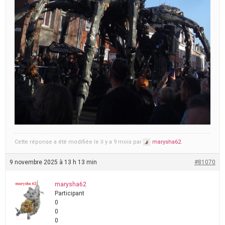
Cette réponse a été modifiée le il y a 9 mois par
marysha62
.
9 novembre 2025 à 13 h 13 min
#81070
marysha62
Participant
0
0
0