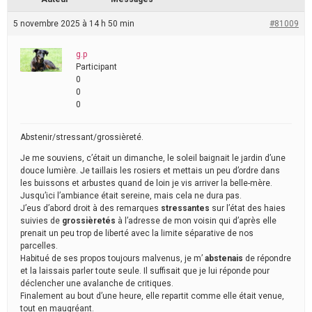
5 novembre 2025 à 14 h 50 min
#81009
g.p
Participant
0
0
0
Abstenir/stressant/grossièreté.
Je me souviens, c’était un dimanche, le soleil baignait le jardin d’une
douce lumière. Je taillais les rosiers et mettais un peu d’ordre dans
les buissons et arbustes quand de loin je vis arriver la belle-mère.
Jusqu’ici l’ambiance était sereine, mais cela ne dura pas.
J’eus d’abord droit à des remarques
stressantes
sur l’état des haies
suivies de
grossièretés
à l’adresse de mon voisin qui d’après elle
prenait un peu trop de liberté avec la limite séparative de nos
parcelles.
Habitué de ses propos toujours malvenus, je m’
abstenais
de répondre
et la laissais parler toute seule. Il suffisait que je lui réponde pour
déclencher une avalanche de critiques.
Finalement au bout d’une heure, elle repartit comme elle était venue,
tout en maugréant.