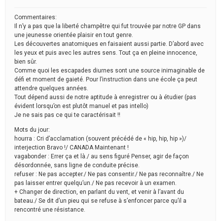
Commentaires:
Il n’y a pas que la liberté champêtre qui fut trouvée par notre GP dans
une jeunesse orientée plaisir en tout genre.
Les découvertes anatomiques en faisaient aussi partie. D’abord avec
les yeux et puis avec les autres sens. Tout ça en pleine innocence,
bien sûr.
Comme quoi les escapades diurnes sont une source inimaginable de
défi et moment de gaieté. Pour l’instruction dans une école ça peut
attendre quelques années.
Tout dépend aussi de notre aptitude à enregistrer ou à étudier (pas
évident lorsqu’on est plutôt manuel et pas intello)
Je ne sais pas ce qui te caractérisait !!
Mots du jour:
hourra : Cri d’acclamation (souvent précédé de « hip, hip, hip »)/
interjection Bravo !/ CANADA Maintenant !
vagabonder : Errer ça et là./ au sens figuré Penser, agir de façon
désordonnée, sans ligne de conduite précise.
refuser : Ne pas accepter./ Ne pas consentir./ Ne pas reconnaître./ Ne
pas laisser entrer quelqu’un./ Ne pas recevoir à un examen.
+ Changer de direction, en parlant du vent, et venir à l’avant du
bateau./ Se dit d’un pieu qui se refuse à s’enfoncer parce qu’il a
rencontré une résistance.