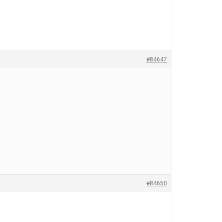
#84647
#84650