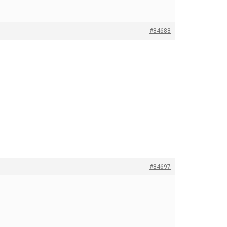
#84688
#84697