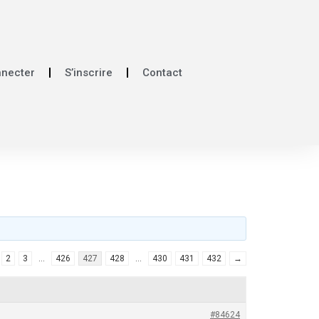
nnecter
S’inscrire
Contact
2
3
…
426
427
428
…
430
431
432
→
#84624