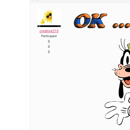
creative210
Participant
0
0
0