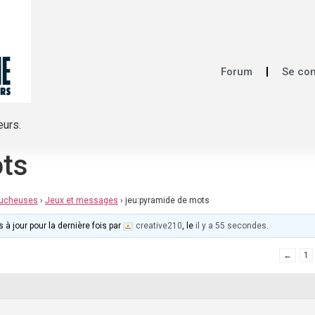
Forum
Se co
eurs.
ots
mucheuses
›
Jeux et messages
›
jeu:pyramide de mots
 à jour pour la dernière fois par
creative210
, le
il y a 55 secondes
.
←
1