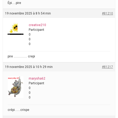
Épi…..pire
19 novembre 2025 à 8 h 54 min
#81210
creative210
Participant
0
0
0
pire …………….. crepi
19 novembre 2025 à 10 h 29 min
#81217
marysha62
Participant
0
0
0
crépi…….crispe