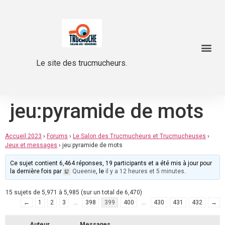
Le site des trucmucheurs.
jeu:pyramide de mots
Accueil 2023
›
Forums
›
Le Salon des Trucmucheurs et Trucmucheuses
›
Jeux et messages
›
jeu:pyramide de mots
Ce sujet contient 6,464 réponses, 19 participants et a été mis à jour pour
la dernière fois par
Queenie
, le
il y a 12 heures et 5 minutes
.
15 sujets de 5,971 à 5,985 (sur un total de 6,470)
←
1
2
3
…
398
399
400
…
430
431
432
→
Auteur
Messages