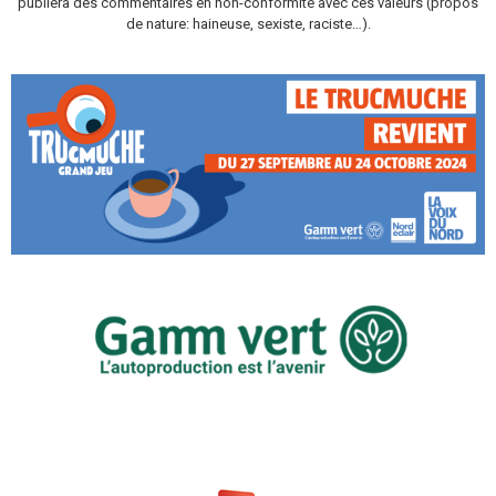
publiera des commentaires en non-conformité avec ces valeurs (propos
de nature: haineuse, sexiste, raciste…).