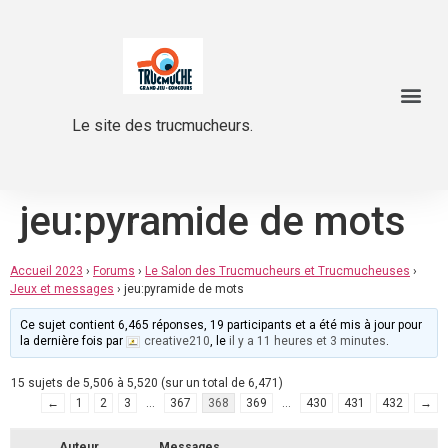
Le site des trucmucheurs.
jeu:pyramide de mots
Accueil 2023
›
Forums
›
Le Salon des Trucmucheurs et Trucmucheuses
›
Jeux et messages
›
jeu:pyramide de mots
Ce sujet contient 6,465 réponses, 19 participants et a été mis à jour pour
la dernière fois par
creative210
, le
il y a 11 heures et 3 minutes
.
15 sujets de 5,506 à 5,520 (sur un total de 6,471)
←
1
2
3
…
367
368
369
…
430
431
432
→
Auteur
Messages