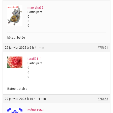
marysha62
Participant
0
0
0
bête…..batée
29 janvier 2025 à 6 h 41 min
#75651
tara59111
Participant
0
0
0
Batee….etable
29 janvier 2025 à 16 h 14 min
#75655
mémé1953