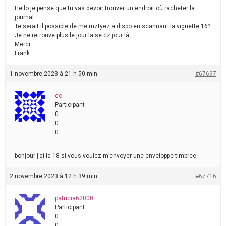
Hello je pense que tu vas devoir trouver un endroit où racheter la
journal.
Te serait il possible de me.mztyez a dispo en scannant la vignette 16?
Je ne retrouve plus le jour la se cz jour là.
Merci
Frank
1 novembre 2023 à 21 h 50 min
#67697
co
Participant
0
0
0
bonjour j’ai la 18 si vous voulez m’envoyer une enveloppe timbree
2 novembre 2023 à 12 h 39 min
#67716
patricia62000
Participant
0
0