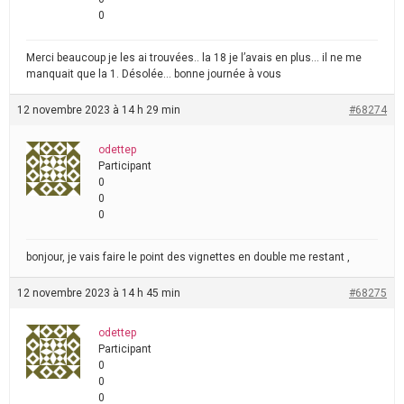
0
Merci beaucoup je les ai trouvées.. la 18 je l’avais en plus… il ne me
manquait que la 1. Désolée… bonne journée à vous
12 novembre 2023 à 14 h 29 min
#68274
odettep
Participant
0
0
0
bonjour, je vais faire le point des vignettes en double me restant ,
12 novembre 2023 à 14 h 45 min
#68275
odettep
Participant
0
0
0