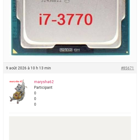
9 août 2026 à 10 h 13 min
#85671
marysha62
Participant
0
0
0