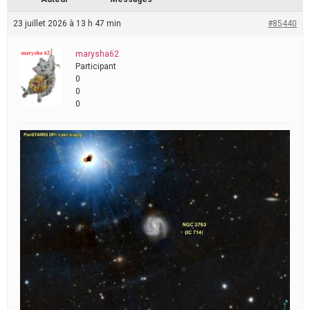
23 juillet 2026 à 13 h 47 min
#85440
marysha62
Participant
0
0
0