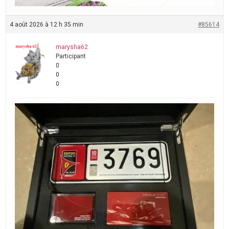
4 août 2026 à 12 h 35 min
#85614
marysha62
Participant
0
0
0