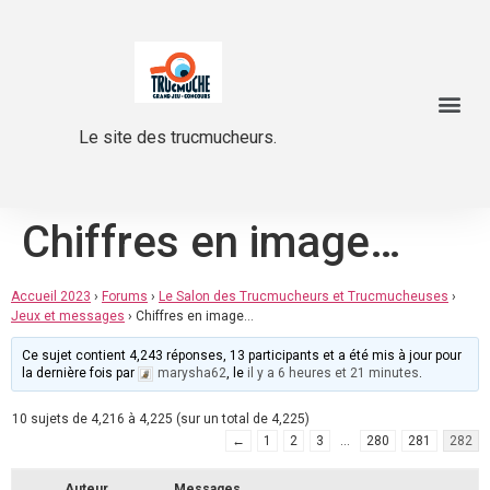
Le site des trucmucheurs.
Chiffres en image…
Accueil 2023
›
Forums
›
Le Salon des Trucmucheurs et Trucmucheuses
›
Jeux et messages
›
Chiffres en image…
Ce sujet contient 4,243 réponses, 13 participants et a été mis à jour pour
la dernière fois par
marysha62
, le
il y a 6 heures et 21 minutes
.
10 sujets de 4,216 à 4,225 (sur un total de 4,225)
←
1
2
3
…
280
281
282
Auteur
Messages