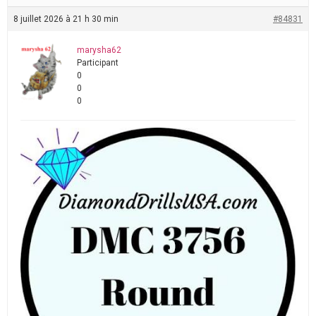
8 juillet 2026 à 21 h 30 min
#84831
marysha62
Participant
0
0
0