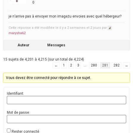
0
je n’arrive pas à envoyer mon image;tu envoies avec quel hébergeur?
Cette réponse a été modifiée le il y a 2 semaines et 2 jours par
marysha62
.
Auteur
Messages
15 sujets de 4,201 à 4,215 (sur un total de 4,224)
←
1
2
3
…
280
281
282
→
Vous devez être connecté pour répondre à ce sujet.
Identifiant:
Mot de passe:
Rester connecté