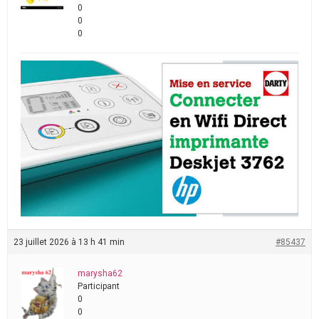
0
0
0
23 juillet 2026 à 13 h 41 min
#85437
marysha62
Participant
0
0