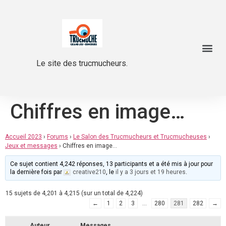
Le site des trucmucheurs.
Chiffres en image…
Accueil 2023
›
Forums
›
Le Salon des Trucmucheurs et Trucmucheuses
›
Jeux et messages
›
Chiffres en image…
Ce sujet contient 4,242 réponses, 13 participants et a été mis à jour pour
la dernière fois par
creative210
, le
il y a 3 jours et 19 heures
.
15 sujets de 4,201 à 4,215 (sur un total de 4,224)
←
1
2
3
…
280
281
282
→
Auteur
Messages