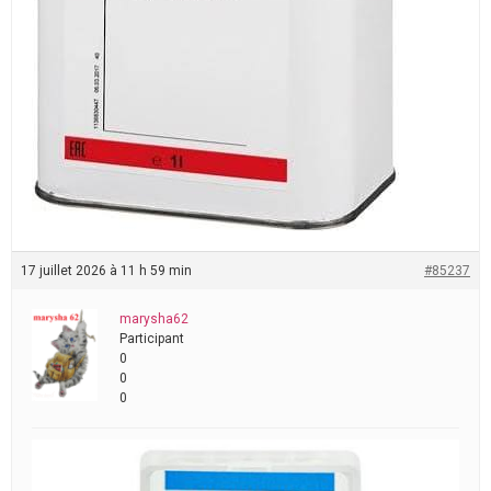
17 juillet 2026 à 11 h 59 min
#85237
marysha62
Participant
0
0
0