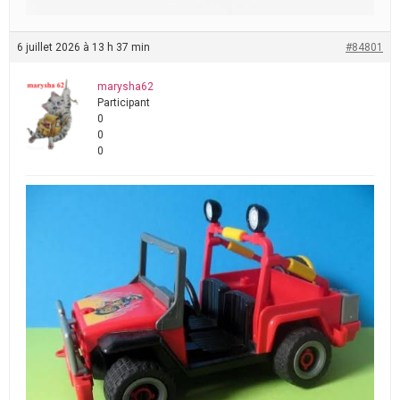
6 juillet 2026 à 13 h 37 min
#84801
marysha62
Participant
0
0
0