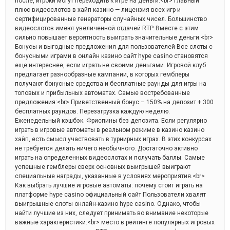
после, игроки могут переходить к игре на деньги.<br> Главный
плюс видеослотов в хайп казино — лицензия всех игр и
сертифицированные генераторы случайных чисел. Большинство
видеослотов имеют увеличенной отдачей RTP. Вместе с этим
сильно повышает вероятность выиграть значительные деньги.<br>
Бонусы и выгодные предложения для пользователей Все слоты с
бонусными играми в онлайн казино сайт hype casino становятся
еще интереснее, если играть не своими деньгами. Игровой клуб
предлагает разнообразные кампании, в которых гемблеры
получают бонусные средства и бесплатные раунды для игры на
топовых и прибыльных автоматах. Самые востребованные
предложения:<br> Приветственный бонус – 150% на депозит + 300
бесплатных раундов. Перезагрузка каждую неделю.
Еженедельный кэшбэк. Фриспины без депозита. Если регулярно
играть в игровые автоматы в реальном режиме в казино казино
хайп, есть смысл участвовать в турнирных играх. В этих конкурсах
не требуется делать ничего необычного. Достаточно активно
играть на определенных видеослотах и получать баллы. Самые
успешные гемблеры сверх основных выигрышей выиграют
специальные награды, указанные в условиях мероприятия.<br>
Как выбрать лучшие игровые автоматы: почему стоит играть на
платформе hype casino официальный сайт Пользователи хвалят
выигрышные слоты онлайн-казино hype casino. Однако, чтобы
найти лучшие из них, следует принимать во внимание некоторые
важные характеристики:<br> место в рейтинге популярных игровых