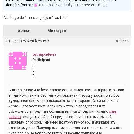
Ce sujet contient 0 réponse, 1 participant et a été mis à jour pour la
dernière fois par
oscarpoidevin
, le
il y a 1 année et 1 mois
.
Affichage de 1 message (sur 1 au total)
Auteur
Messages
10 juin 2025 à 20 h 23 min
#77774
oscarpoidevin
Participant
0
0
0
В интернет-казино hype casino есть возможность выбрать игры как
в платном, так и в бесплатном режимах. Чтобы упростить выбор
лудоманов слоты организованы по категориям. Отличительная
черта – это честность всех игр, которые предоставляют
возможность получить большой выигрыш. Онлайн-казино
хайп
казино
официальный сайт предлагает выплаты выигрышей
удобным способом. Именно поэтому гемблеры выбирают эту
платформу.<br> Популярные видеослоты в интернет-казино сайт
hype casino На вебсайте интернет-казино хайп казино