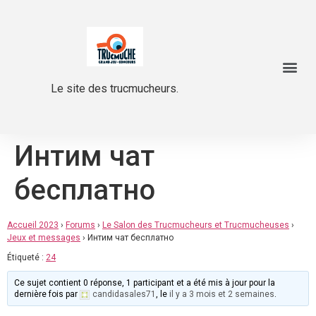
Le site des trucmucheurs.
Интим чат
бесплатно
Accueil 2023
›
Forums
›
Le Salon des Trucmucheurs et Trucmucheuses
›
Jeux et messages
›
Интим чат бесплатно
Étiqueté :
24
Ce sujet contient 0 réponse, 1 participant et a été mis à jour pour la
dernière fois par
candidasales71
, le
il y a 3 mois et 2 semaines
.