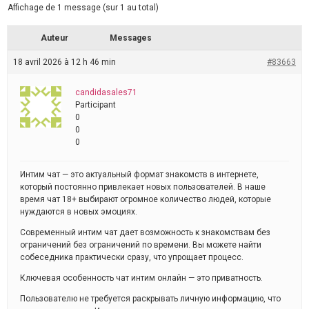
Affichage de 1 message (sur 1 au total)
Auteur
Messages
18 avril 2026 à 12 h 46 min
#83663
candidasales71
Participant
0
0
0
Интим чат — это актуальный формат знакомств в интернете,
который постоянно привлекает новых пользователей. В наше
время чат 18+ выбирают огромное количество людей, которые
нуждаются в новых эмоциях.
Современный интим чат дает возможность к знакомствам без
ограничений без ограничений по времени. Вы можете найти
собеседника практически сразу, что упрощает процесс.
Ключевая особенность чат интим онлайн — это приватность.
Пользователю не требуется раскрывать личную информацию, что