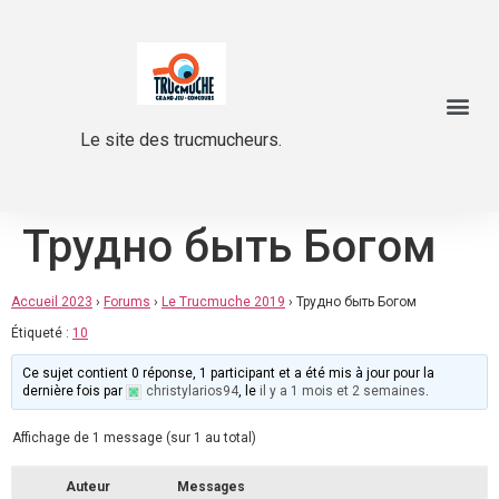
Le site des trucmucheurs.
Трудно быть Богом
Accueil 2023
›
Forums
›
Le Trucmuche 2019
›
Трудно быть Богом
Étiqueté :
10
Ce sujet contient 0 réponse, 1 participant et a été mis à jour pour la
dernière fois par
christylarios94
, le
il y a 1 mois et 2 semaines
.
Affichage de 1 message (sur 1 au total)
Auteur
Messages