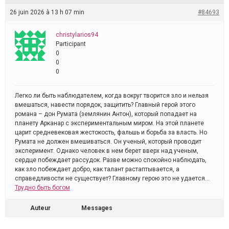
26 juin 2026 à 13 h 07 min
#84693
christylarios94
Participant
0
0
0
Легко ли быть наблюдателем, когда вокруг творится зло и нельзя
вмешаться, навести порядок, защитить? Главный герой этого
романа – дон Румата (землянин Антон), который попадает на
планету Арканар с экспериментальным миром. На этой планете
царит средневековая жестокость, фальшь и борьба за власть. Но
Румата не должен вмешиваться. Он ученый, который проводит
эксперимент. Однако человек в нем берет вверх над ученым,
сердце побеждает рассудок. Разве можно спокойно наблюдать,
как зло побеждает добро, как талант растаптывается, а
справедливости не существует? Главному герою это не удается…
Трудно быть богом
Auteur
Messages