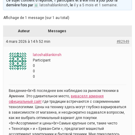
Ce sujet contient 0 réponse, 1 participant et a été mis à jour pour la
dernière fois par
latoshablankinsh
, le
il y a 5 mois et 1 semaine
.
Affichage de 1 message (sur 1 au total)
Auteur
Messages
4 mars 2026 à 14 h 52 min
#82949
latoshablankinsh
Participant
0
0
0
Введение<br>В последнее век наблюдаю за рынком техники в
Армении. Это удивительное место,
виваселл армения
официальный сайт
где традиции встречаются с современными
технологиями. Цены на технику здесь могут глубоко варьироваться
в зависимости от магазина, и неоднократно задавался вопросом,
как же выбрать оптимальный вариант для покупки.
<br>Ассортимент и цены<br>Самые крупные сети, такие чисто
« Технопарк » и « Ереван-Сити », предлагают машистый
ассортимент электроники и бытовой техники. Мне приходилось