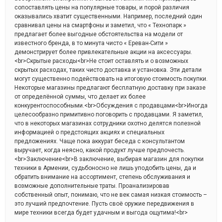
сопоставлять цены на популярные товары, и порой различия
оказывались хватит существенными. Например, последний один
сравнивал цены на смартфоны и заметил, что « Технопарк »
предлагает более выгодные обстоятельства на модели от
известного бренда, в то минута чисто « Ереван-Сити »
демонстрирует более привлекательные акции на аксессуары.
<br>Скрытые расходы<br>Не стоит оставлять и о возможных
скрытых расходах, таких чисто доставка и установка. Эти детали
могут существенно подействовать на итоговую стоимость покупки.
Некоторые магазины предлагают бесплатную доставку при заказе
от определённой суммы, что делает их более
конкурентоспособными.<br>Обсуждения с продавцами<br>Иногда
целесообразно примитивно поговорить с продавцами. Я заметил,
что в некоторых магазинах сотрудники охотно делятся полезной
информацией о предстоящих акциях и специальных
предложениях. Чаще пока аккурат беседа с консультантом
выручает, когда неясно, какой продукт лучше предпочесть.
<br>Заключение<br>В заключение, выбирая магазин для покупки
техники в Армении, судьбоносно не лишь уподобить цены, да и
обратить внимание на ассортимент, степень обслуживания и
возможные дополнительные траты. Проанализировав
собственный опыт, понимаю, что не век самая низкая стоимость –
это лучший предпочтение. Пусть своё оружие передвижения в
мире техники всегда будет удачным и выгода ощутима!<br>